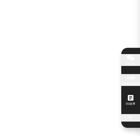
WeChat
Xiaohongshu
GU故事