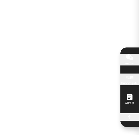
WeChat
Xiaohongshu
GU故事