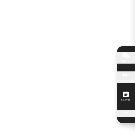
WeChat
Xiaohongshu
GU故事