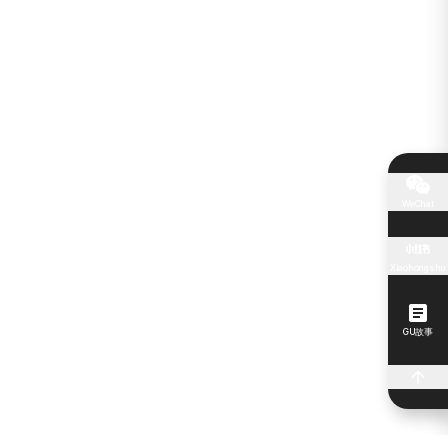
WeChat
Xiaohongshu
GU故事