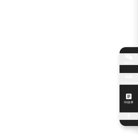
WeChat
Xiaohongshu
GU故事