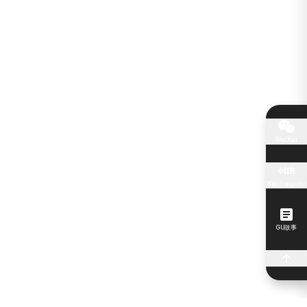
WeChat
Xiaohongshu
GU故事