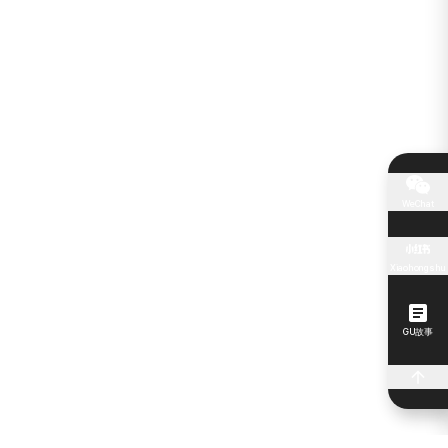
WeChat
Xiaohongshu
GU故事